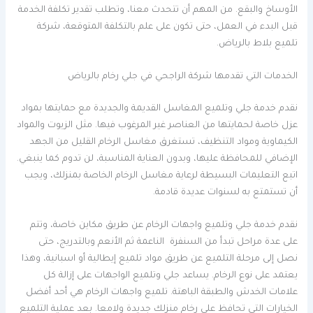
الأوساخ والبقع. من المهم أن تتحدث معنا، وتطلب تقدير تكلفة الخدمة
قبل البدء في العمل، حتى تكون على علم بالتكلفة المتوقعة، شركة
تلميع بلاط بالرياض.
الخدمات التي تقدمها شركة الراجحي في جلي رخام بالرياض
نقدم خدمة جلي وتلميع المغاسل القديمة والجديدة مع حمايتها بمواد
عزل خاصة لحمايتها من العناصر غير المرغوب فيها. مثل الزيوت والمواد
الكيماوية ومواد التنظيف، تستغرق مغاسل الرخام القليل من الجهد
الإضافي للمحافظة عليها، وبدون العناية المناسبة، لن تدوم كما ينبغي.
اتبع التعليمات البسيطة لرعاية مغاسل الرخام الخاصة بمنزلك، ويجب
أن تستمتع به لسنوات عديدة قادمة.
نقدم خدمة جلي وتلميع واجهات الرخام عن طريق مكاين خاصة، وتتم
على عدة مراحل تبدأ من السنفرة الناعمة ثم الأنعم وبالتدريج، حتى
نصل إلى مرحلة التلميع عن طريق مواد تلميع إيطالية أو اسبانية، وهذا
يعتمد على نوع الرخام. يساعد جلي وتلميع الواجهات على إزالة كل
علامات الخدش والطبقة الباهتة. تلميع واجهات الرخام هي أحد أفضل
الخيارات التي تحافظ على رخام منزلك جديدة ولامعا. بعد عملية التلميع