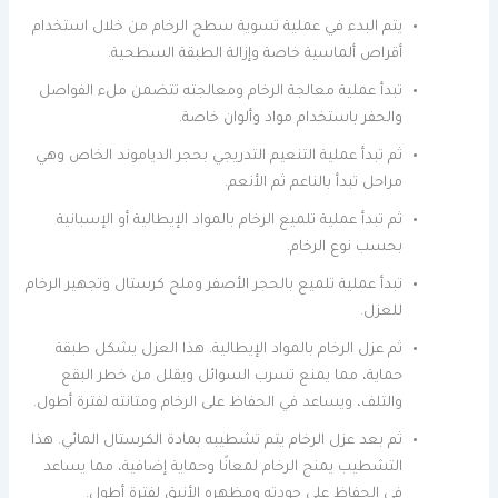
يتم البدء في عملية تسوية سطح الرخام من خلال استخدام
أقراص ألماسية خاصة وإزالة الطبقة السطحية.
تبدأ عملية معالجة الرخام ومعالجته تتضمن ملء الفواصل
والحفر باستخدام مواد وألوان خاصة.
ثم تبدأ عملية التنعيم التدريجي بحجر الدياموند الخاص وهي
مراحل تبدأ بالناعم ثم الأنعم.
ثم تبدأ عملية تلميع الرخام بالمواد الإيطالية أو الإسبانية
بحسب نوع الرخام.
تبدأ عملية تلميع بالحجر الأصفر وملح كرستال وتجهير الرخام
للعزل.
ثم عزل الرخام بالمواد الإيطالية. هذا العزل يشكل طبقة
حماية، مما يمنع تسرب السوائل ويقلل من خطر البقع
والتلف، ويساعد في الحفاظ على الرخام ومتانته لفترة أطول.
ثم بعد عزل الرخام يتم تشطيبه بمادة الكرستال المائي. هذا
التشطيب يمنح الرخام لمعانًا وحماية إضافية، مما يساعد
في الحفاظ على جودته ومظهره الأنيق لفترة أطول.