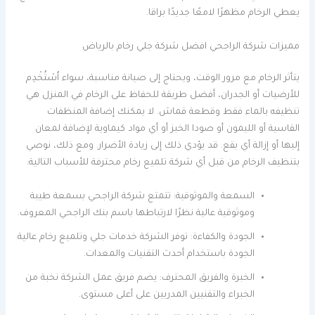
يعطي الرخام مظهرًا لامعًا جديدًا براقا.
مميزات شركة الراجحي افضل شركة جلي رخام بالرياض
يتأثر الرخام مع مرور الوقت، ويحتاج إلى صيانة مناسبة، سواء اُسْتُخْدِم
للأرضيات أو الجدران، أفضل طريقة للحفاظ على الرخام في المنزل هي
تنظيفه بالماء فقط وقطعة قماش. لا يمكنك إضافة المنظفات
القاسية أو الليمون أو صودا الخبز أو أي مواد كيماوية لإضافة لمعان
إليها أو إزالة أي بقع. قد يؤدي ذلك إلى زيادة الأضرار. ومع ذلك، نوصي
بتنظيف الرخام من قبل أي شركة تلميع رخام محترفة للأسباب التالية:
السمعة والموثوقية: تتمتع شركة الراجحي بسمعة طيبة
وموثوقية عالية نظرًا لارتباطها باسم بنك الراجحي المعروف.
الجودة والكفاءة: توفر الشركة خدمات جلي وتلميع رخام عالية
الجودة باستخدام أحدث التقنيات والمعدات.
الخبرة والفريق المحترف: يضم فريق عمل الشركة نخبة من
الخبراء والتقنيين المدربين على أعلى مستوى.