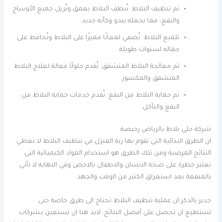
ثم تنظيف البلاط: نُنظف البلاط بعمق ونُزيل جميع الأوساخ
والبقع، مما يجعله يبدو وكأنه جديد.
تلميع البلاط: نُضفي لمعانًا مميزًا على البلاط ونُحافظ على
جماله لسنوات طويلة.
ثم معالجة البلاط المتشقق: نُقدم حلولًا فعالة لعلاج البلاط
المتشقق والمكسور.
ثم حماية البلاط من البقع: نُقدم خدمات حماية البلاط من
البقع والتآكل.
شركة جلي بلاط بالرياض رخيصة
ان الطرق البدائية التي تقوم بها ربة المنزل في تنظيف البلاط لا تعطي
النتائج المرضية ومن تلك الطرق هو استخدام المواد الكيميائية التي
تعتبر خطرة على صحة الانسان والاطفال بالاخص وفي النهاية لا تأتي
بالمنفعة بعد استغراق الكثير من الوقت والجهد.
جدير بالذكر ان عملية تنظيف البلاط تحتاج الى طرق خاصة حتى
تستطيع ان تحصل على أفضل النتائج. لابد هنا ان تستعين بـشركات