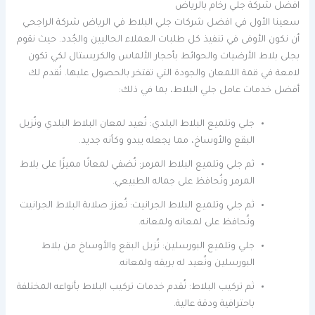
افضل شركة جلي رخام بالرياض
سعينا الأول في افضل شركات جلي البلاط في الرياض شركة الراجحي
أن نكون الأوفى في تنفيذ كل طلبات العملاء الحاليين والجُدد. حيث نقوم
بجلى بلاط الأرضيات والحوائط بأحجار الألماس والكريستال لكي تكون
لامعة في قمة اللمعان والجودة التي تفتخر بالحصول عليها. نُقدم لك
أفضل خدمات عامل جلي البلاط، بما في ذلك:
جلي وتلميع البلاط البلدي: نُعيد لمعان البلاط البلدي ونُزيل
البقع والأوساخ، مما يجعله يبدو وكأنه جديد.
ثم جلي وتلميع البلاط المرمر: نُضفي لمعانًا مميزًا على بلاط
المرمر ونُحافظ على جماله الطبيعي.
ثم جلي وتلميع البلاط الجرانيت: نُعزز صلابة البلاط الجرانيت
ونُحافظ على لمعانه ولمعانه.
جلي وتلميع البورسلين: نُزيل البقع والأوساخ من بلاط
البورسلين ونُعيد له بريقه ولمعانه.
ثم تركيب البلاط: نُقدم خدمات تركيب البلاط بأنواعه المختلفة
باحترافية ودقة عالية.