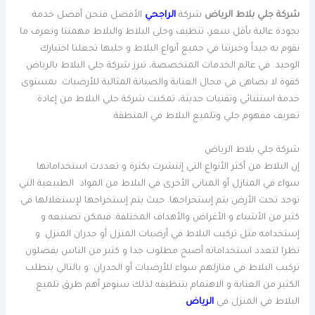
شركة جلي بلاط الرياض
شركة
الراجحي
الأفضل فنحن أفضل خدمة
بجودة عالية بأقل سعر، تنظيف وجلى البلاط والبلاط مهمتنا ونعرف ما
نقوم به جيداً وخبرتنا في جميع أنواع البلاط و جليها تجعلنا اختيارك
الوحيد. في عالم الخدمات المتخصصة، تبرز شركة جلي البلاط بالرياض
كقوة لا يضاهى في مجال العناية والصيانة المثالية للأرضيات. بمستوى
خدمة استثنائي وتقنيات حديثة، تمكنت شركة جلي البلاط من إعادة
تعريف مفهوم جلي وتلميع البلاط في المنطقة.
شركة جلي بلاط الرياض
إن البلاط من أكثر الأنواع التي إنتشرت بكثرة و تعددت استخداماتها
سواء في المنازل أو المباني الأخرى في البلاط من المواد الطبيعية التي
توجد تحت الأرض يتم إستخراجها. حيث يتم إستخراجها لإستغلالها في
كثير من الأشياء و الأغراض والأهداف المختلفة. فيمكن تصنيعه و
إستخدامه مثل تركيب البلاط في أرضيات المنزل أو جدران المنزل. و
نظرا لتعدد استخداماته أصبح مطلوب جدا و كثير من الناس يفضلون
تركيب البلاط في منازلهم سواء للأرضيات أو الجدران. و بالتالي يتطلب
الكثير من العناية و الاهتمام بتنظيفه لذلك سنوفر أهم طرق تلميع
البلاط في المنزل في
الرياض
.