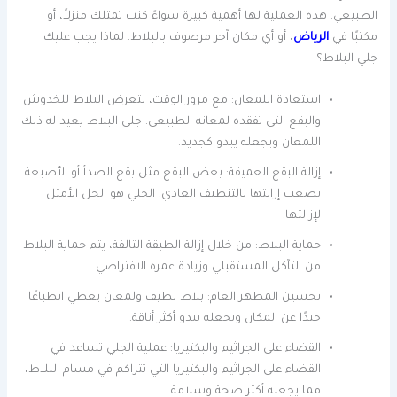
الطبيعي. هذه العملية لها أهمية كبيرة سواءً كنت تمتلك منزلاً، أو
مكتبًا في
الرياض
، أو أي مكان آخر مرصوف بالبلاط. لماذا يجب عليك
جلي البلاط؟
استعادة اللمعان: مع مرور الوقت، يتعرض البلاط للخدوش
والبقع التي تفقده لمعانه الطبيعي. جلي البلاط يعيد له ذلك
اللمعان ويجعله يبدو كجديد.
إزالة البقع العميقة: بعض البقع مثل بقع الصدأ أو الأصبغة
يصعب إزالتها بالتنظيف العادي. الجلي هو الحل الأمثل
لإزالتها.
حماية البلاط: من خلال إزالة الطبقة التالفة، يتم حماية البلاط
من التآكل المستقبلي وزيادة عمره الافتراضي.
تحسين المظهر العام: بلاط نظيف ولمعان يعطي انطباعًا
جيدًا عن المكان ويجعله يبدو أكثر أناقة.
القضاء على الجراثيم والبكتيريا: عملية الجلي تساعد في
القضاء على الجراثيم والبكتيريا التي تتراكم في مسام البلاط،
مما يجعله أكثر صحة وسلامة.