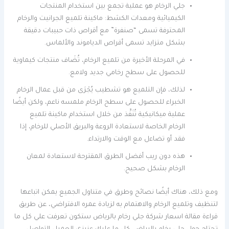
جلي الرخام هو عملية تجمع بين استخدام المنتجات
الكيميائية ومعدات الكشط: ماكينة تلميع الجرانيت والرخام
المحترفة تسمى “صنفرة” مع أقراص ذات حبيبات دقيقة
بشكل متزايد تسمى أقراص الدياموند والألماس.
في المرحلة الأخيرة من تلميع الرخام، تُضَاف منتجات كيماوية
للحصول على سطح رخامي جديد ولامع.
لذلك، فإن التلميع هو تشطيب يُجْرَى من قبل عمال الرخام
الخبراء للحصول على سطح الرخام ملمسه ناعم، ولكن أيضًا
عملية ميكانيكية تُنَفَّذ من خلال استخدام ماكينة تلميع
الرخام الخاصة لاستعادة الروعة والبريق الأصلي للرخام، إذا
فقد أو تضاءل مع الوقت والارتداء.
هذه دون ريب أفضل الطرق المقترحة لاستعادة لمعان
الرخام بشكل صحيح.
ومع ذلك، هناك أيضًا نصائح وطرق في متناول الجميع يمكن اتباعها
لتنظيف وتلميع الرخام والاهتمام به لزيادة عمره الافتراضي، عن طريق
قراءة مقالة اسعار شركة جلي رخام بالرياض ستكون تعرفت علي كل ما