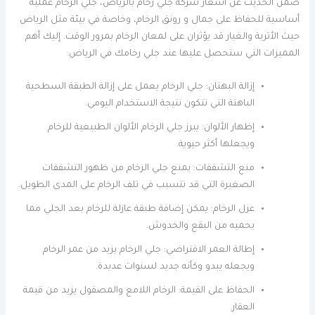
ضمن الحديث عن اسعار شركة جلي رخام بالرياض، جلي الرخام عملية
أساسية للحفاظ على جمال و رونق الرخام، وخاصة في بيئة مثل الرياض
حيث الأتربة والغبار قد يؤثران على لمعان الرخام بمرور الوقت. إليك أهم
المميزات التي ستحصل عليها عند جلي رخامك في الرياض:
إزالة البهتان: جلي الرخام يعمل على إزالة الطبقة السطحية
الباهتة التي تتكون نتيجة الاستخدام اليومي.
إظهار الألوان: يبرز جلي الرخام الألوان الطبيعية للرخام
ويجعلها أكثر حيوية.
منع التشققات: يمنع جلي الرخام من ظهور التشققات
الصغيرة التي قد تتسبب في تلف الرخام على المدى الطويل.
عزل الرخام: يمكن إضافة طبقة عازلة للرخام بعد الجلي مما
يحميه من البقع والخدوش.
إطالة العمر الافتراضي: جلي الرخام يزيد من عمر الرخام
ويجعله يبدو وكأنه جديد لسنوات عديدة.
الحفاظ على القيمة: الرخام اللامع والمصقول يزيد من قيمة
العقار.