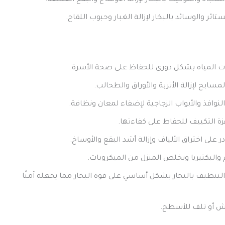
اد والموكيت بالبخار لإزالة الأوساخ والبقع العميقة.
ئر والوسائد بالبخار لإزالة الغبار وحبوب اللقاح.
ت المياه بشكل دوري للحفاظ على صحة الأسرة.
بح لإزالة الأتربة والأوراق والطحالب.
نوافذ والأبواب الزجاجية لإضفاء لمعان ونظافة.
 التكييف للحفاظ على كفاءتها.
در على اختراق الألياف وإزالة أشد البقع والأوساخ.
م والبكتيريا ويخلص المنزل من الميكروبات.
د التنظيف بالبخار بشكل أساسي على قوة البخار مما يجعله آمنًا
وش أو تلف للأسطح.