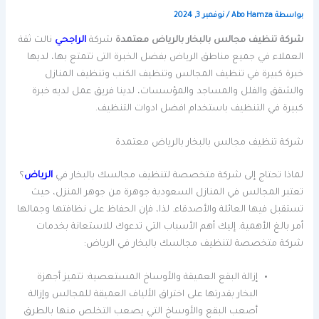
بواسطة
Abo Hamza
/
نوفمبر 3, 2024
شركة تنظيف مجالس بالبخار بالرياض معتمدة
شركة
الراجحي
نالت ثقة
العملاء في جميع مناطق الرياض بفضل الخبرة التى تتمتع بها، لديها
خبرة كبيرة في تنظيف المجالس وتنظيف الكنب وتنظيف المنازل
والشقق والفلل والمساجد والمؤسسات، لدينا فريق عمل لديه خبرة
كبيرة في التنظيف باستخدام افضل ادوات التنظيف.
شركة تنظيف مجالس بالبخار بالرياض معتمدة
لماذا تحتاج إلى شركة متخصصة لتنظيف مجالسك بالبخار في
الرياض
؟
تعتبر المجالس في المنازل السعودية جوهرة من جوهر المنزل، حيث
تستقبل فيها العائلة والأصدقاء. لذا، فإن الحفاظ على نظافتها وجمالها
أمر بالغ الأهمية. إليك أهم الأسباب التي تدعوك للاستعانة بخدمات
شركة متخصصة لتنظيف مجالسك بالبخار في الرياض:
إزالة البقع العميقة والأوساخ المستعصية: تتميز أجهزة
البخار بقدرتها على اختراق الألياف العميقة للمجالس وإزالة
أصعب البقع والأوساخ التي يصعب التخلص منها بالطرق