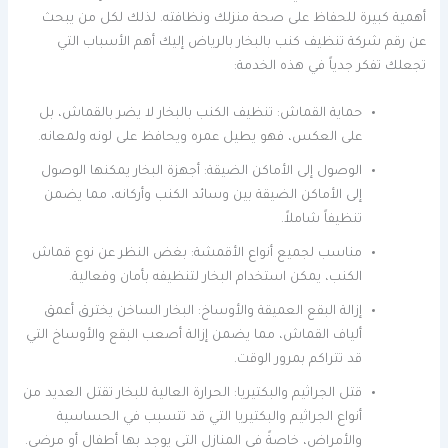
أهمية كبيرة للحفاظ على صحة منزلك ونظافته. لذلك لكل من يبحث
عن رقم شركة تنظيف كنب بالبخار بالرياض إليك أهم الأسباب التي
تجعلك تفكر جدياً في هذه الخدمة:
حماية القماش: تنظيف الكنب بالبخار لا يضر بالقماش، بل
على العكس، فهو يطيل عمره ويحافظ على لونه ولمعانه.
الوصول إلى الأماكن الضيقة: أجهزة البخار يمكنها الوصول
إلى الأماكن الضيقة بين وسائد الكنب وأركانه، مما يضمن
تنظيفاً شاملاً.
مناسب لجميع أنواع الأقمشة: بغض النظر عن نوع قماش
الكنب، يمكن استخدام البخار لتنظيفه بأمان وفعالية.
إزالة البقع العميقة والأوساخ: البخار الساخن يخترق أعمق
ألياف القماش، مما يضمن إزالة أصعب البقع والأوساخ التي
قد تتراكم بمرور الوقت.
قتل الجراثيم والبكتيريا: الحرارة العالية للبخار تقتل العديد من
أنواع الجراثيم والبكتيريا التي قد تتسبب في الحساسية
والأمراض، خاصةً في المنازل التي يوجد بها أطفال أو مرضى.