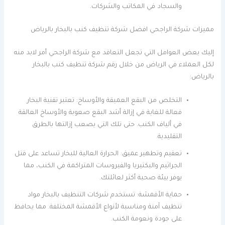
والسجاد في المكاتب والشركات.
مميزات شركة الراجحي افضل شركة تنظيف كنب بالبخار بالرياض
إليك بعض العوامل التي تجعل التعاقد مع شركة الراجحي أمر لابد منه
لكل العملاء في الرياض من خلال رقم شركة تنظيف كنب بالبخار
بالرياض:
التخلص من البقع العميقة والأوساخ: تعتبر تقنية البخار
فعالة للغاية في إزالة أشد البقع صعوبة والأوساخ العالقة
في ألياف الكنب. حتى تلك التي يصعب إزالتها بالطرق
التقليدية.
تعقيم وتطهير عميق: الحرارة العالية للبخار تساعد على قتل
الجراثيم والبكتيريا والفيروسات المتراكمة في الكنب، مما
يوفر بيئة صحية أكثر لعائلتك.
حماية الأقمشة: تستخدم شركات التنظيف بالبخار مواد
تنظيف آمنة ومناسبة لأنواع الأقمشة المختلفة. مما يحافظ
على جودة ونعومة الكنب.