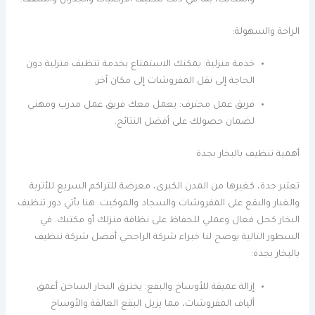
والمكاتب، بما في ذلك تنظيف الأرضيات والجدران والسقف.
الراحة والسهولة:
خدمة منزلية: يمكنك الاستمتاع بخدمة تنظيف منزلية دون
الحاجة إلى نقل المفروشات إلى مكان آخر.
فريق عمل محترف: يعمل معك فريق عمل مدرب ومهني
لضمان حصولك على أفضل النتائج.
أهمية تنظيف بالبخار بجدة
تعتبر جدة، كغيرها من المدن الكبرى، معرضة للتراكم السريع للأتربة
والغبار والبقع على المفروشات والسجاد والموكيت. هنا يأتي دور تنظيف
البخار كحل فعال وعملي للحفاظ على نظافة منزلك أو مكتبك. في
السطور التالية يوضح لنا خبراء شركة الراجحي أفضل شركة تنظيف
بالبخار بجدة:
إزالة عميقة للأوساخ والبقع: يخترق البخار الساخن أعمق
ألياف المفروشات، مما يزيل البقع العالقة والأوساخ