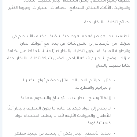
تنظيف جميع الأسطح: يمكن استخدام البخار لتنظيف السجاد
والموكيت، الأثاث، الستائر، المطابخ، الحمامات، السيارات، وغيرها الكثير.
نصائح تنظيف بالبخار بجدة
تنظيف بالبخار هو طريقة فعالة وصحية لتنظيف مختلف الأسطح في
منزلك، من الأرضيات إلى المفروشات. في جدة، مع أجوائها الحارة
والرطوبة العالية، قد يكون تنظيف بالبخار خيارًا مثاليًا للحفاظ على نظافة
منزلك. يوضح لنا خبراء شركة الراجحي افضل شركة تنظيف بالبخار بجدة
لماذا تنظيف بالبخار:
قتل الجراثيم: البخار الحار يقتل معظم أنواع البكتيريا
والجراثيم والفطريات.
إزالة الأوساخ: البخار يذيب الأوساخ والشحوم بفعالية.
لا يحتاج إلى مواد كيميائية: عادة ما يكون التنظيف بالبخار آمنًا
للأطفال والحيوانات الأليفة لأنه لا يتطلب استخدام مواد
كيميائية قوية.
تجديد الأسطح: البخار يمكن أن يساعد في تجديد مظهر