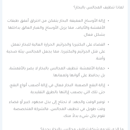
لماذا تنظيف المجالس بالبخار؟
إزالة الأوساخ العميقة: البخار يتمكن من اختراق أعمق طبقات
الأقمشة والألياف، مما يزيل الأوساخ والغبار العالق بداخلها
بشكل فعال.
القضاء على البكتيريا والجراثيم: الحرارة العالية للبخار تعمل
على قتل الجراثيم والبكتيريا، مما يجعل المجالس بيئة صحية
وآمنة.
حماية الأقمشة: تنظيف المجالس بالبخار لا يضر بالأقمشة،
بل يحافظ على ألوانها ولمعانها.
إزالة البقع الصعبة: البخار فعال في إزالة أصعب أنواع البقع،
حتى تلك التي يصعب إزالتها بالطرق التقليدية.
توفير الوقت والجهد: لا تحتاج إلى بذل مجهود كبير أو قضاء
وقت طويل في تنظيف المجالس، فالشركة المتخصصة
تقوم بكل شيء بدلاً منك.
ما الذي تقدمه شركة تنظيف مجالس بالبخار بجدة؟