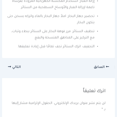
إزالة الغبار: استخدم المكنسة الكهربائية المزودة بفرشاة
ناعمة لإزالة الغبار والأوساخ السطحية من الستائر.
تحضير جهاز البخار: املأ جهاز البخار بالماء واتركه يسخن حتى
يتكون البخار.
تنظيف الستائر: مرر فوهة البخار على الستائر ببطء وثبات،
مع التركيز على المناطق المتسخة والبقع.
التجفيف: اترك الستائر تجف تمامًا قبل إعادة تعليقها.
السابق
التالي
اترك تعليقاً
لن يتم نشر عنوان بريدك الإلكتروني.
الحقول الإلزامية مشار إليها
بـ
*