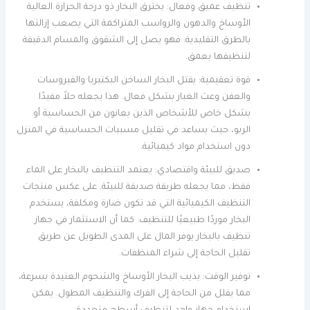
تنظيف عميق وفعال: يخترق البخار ذو درجة الحرارة العالية
الأوساخ والدهون والرواسب المتراكمة التي يصعب إزالتها
بالطرق التقليدية. فهو يصل إلى الشقوق والمسام الدقيقة
لتنظيفها بعمق.
قوة تعقيمية: يقتل البخار الساخن البكتيريا والفيروسات
والعفن وعث الغبار بشكل فعال. هذا يجعله حلاً مفيدًا
بشكل خاص للأشخاص الذين يعانون من الحساسية أو
الربو، حيث يساعد في تقليل مسببات الحساسية في المنزل
دون استخدام مواد كيميائية.
صديق للبيئة واقتصادي: يعتمد التنظيف بالبخار على الماء
فقط، مما يجعله طريقة صديقة للبيئة. على عكس منتجات
التنظيف الكيميائية التي قد تكون ضارة ومكلفة، يستخدم
البخار موردًا طبيعيًا للتنظيف. كما أن الاستثمار في جهاز
تنظيف بالبخار يوفر المال على المدى الطويل عن طريق
تقليل الحاجة إلى شراء المنظفات.
توفير الوقت: يذيب البخار الأوساخ والشحوم العنيدة بسرعة،
مما يقلل من الحاجة إلى الفرك والتنظيف المطول. يمكن