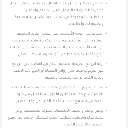
تعقيم وتطهير شامل: بالإضافة إلى التنظيف، يعمل البخار
ذو درجة الحرارة العالية على قتل الجراثيم والبكتيريا
والفطريات الموجودة في الكنب، مما يضمن بيئة صحية
ونظيفة لك ولعائلتك.
الحفاظ على جودة الأقمشة: على عكس طرق التنظيف
التقليدية التي قد تستخدم مواد كيميائية قاسية وتتسبب
في تلف الأنسجة، يعتبر التنظيف بالبخار لطيفًا على مختلف
أنواع الأقمشة ويحافظ على ألوانها وملمسها الأصلي.
إزالة الروائح الكريهة: يساهم البخار في القضاء على الروائح
غير المرغوب فيها مثل روائح الطعام أو الحيوانات الأليفة،
ويترك الكنب برائحة منعشة ونظيفة.
تجفيف سريع: غالبًا ما تكون عملية التجفيف بعد التنظيف
بالبخار أسرع مقارنة بالطرق الأخرى، مما يقلل من فترة
التعطيل ويسمح لك باستخدام الكنب في وقت قصير.
توفير الوقت والجهد: الاستعانة بشركة متخصصة يوفر
عليك عناء ومجهود تنظيف الكنب بنفسك، خاصة مع البقع
الصعبة والأحجام الكبيرة.